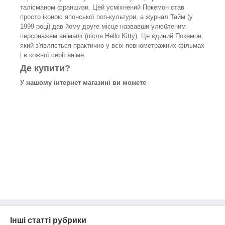
талісманом франшизи. Цей усміхнений Покемон став
просто іконою японської поп-культури, а журнал Тайм (у
1999 році) дав йому друге місце назвавши улюбленим
персонажем анімації (після Hello Kitty). Це єдиний Покемон,
який з'являється практично у всіх повнометражних фільмах
і в кожної серії аніме.
Де купити?
У нашому інтернет магазині ви можете
Інші статті рубрики