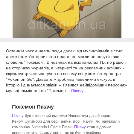
Останнім часом навіть люди далекі від мультфільмів в стилі
аніме і комп'ютерних ігор просто не могли не почути таке
слово як "Покемон". В новинах на всіх каналах ТБ, по радіо і
на сторінках журналів, в інтернеті та на рекламних афішах -
скрізь зустрічається гучна по всьому світу комп'ютерна гра
"Pokemon Go". Давайте ж зробимо невеликий екскурс в
історію і дізнаємося звідки ж з'явився найвідоміший персонаж
мультфільмів та ігор "Покемон" -
Пікачу
.
Покемон Пікачу
Пікачу
був створений відомим Японським дизайнером
Кеном Сугимори для серії аніме, ігор і манги, які належали
компаніям Nintendo і Game Freak.
Пікачу
став відомим
персонажем у всьому світі, так як був офіційним