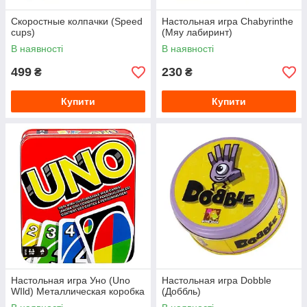
Скоростные колпачки (Speed
Настольная игра Chabyrinthe
cups)
(Мяу лабиринт)
В наявності
В наявності
499
230
₴
₴
Купити
Купити
Настольная игра Уно (Uno
Настольная игра Dobble
WIld) Металлическая коробка
(Доббль)