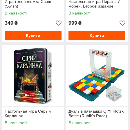
Игра-головоломка Свиш
Настольная игра Пираты 7
(Swish)
морей. Второе издание
В наявності
В наявності
349
999
₴
₴
Купити
Купити
Настольная игра Серый
Дуэль в пятнашки QIYI Klotski
Кардинал
Battle (Rubik's Race)
В наявності
В наявності