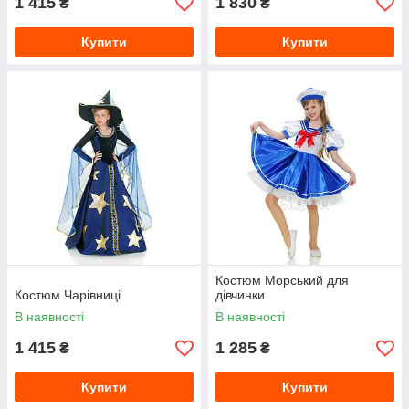
1 415
1 830
₴
₴
Купити
Купити
Костюм Морський для
Костюм Чарівниці
дівчинки
В наявності
В наявності
1 415
1 285
₴
₴
Купити
Купити