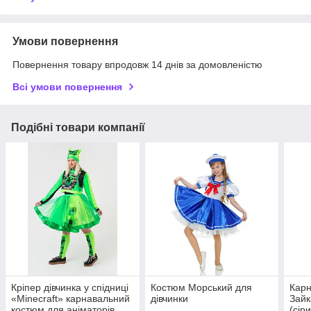
Умови повернення
Повернення товару впродовж 14 днів за домовленістю
Всі умови повернення
Подібні товари компанії
Кріпер дівчинка у спідниці
Костюм Морський для
Карн
«Minecraft» карнавальний
дівчинки
Зайк
костюм для аніматорів
(сір