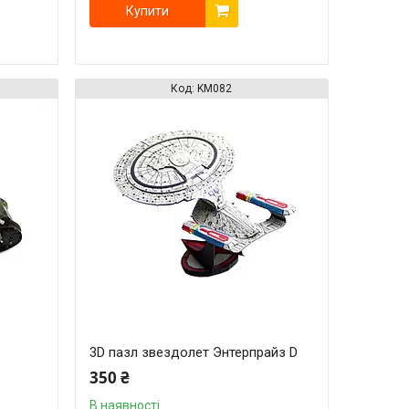
Купити
KM082
3D пазл звездолет Энтерпрайз D
350 ₴
В наявності