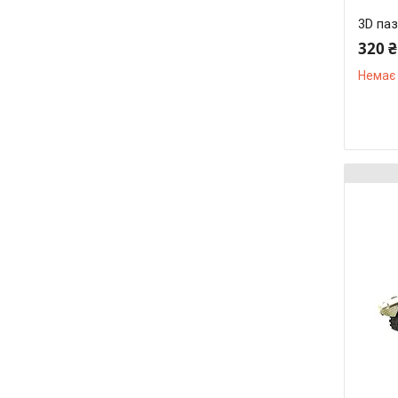
3D паз
320 ₴
Немає 