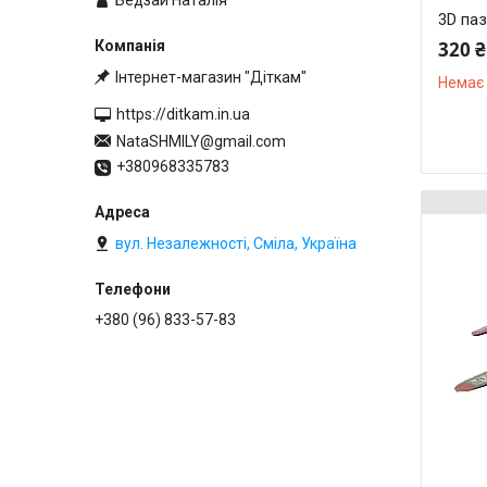
3D паз
320 ₴
Інтернет-магазин "Діткам"
Немає 
https://ditkam.in.ua
NataSHMILY@gmail.com
+380968335783
вул. Незалежності, Сміла, Україна
+380 (96) 833-57-83