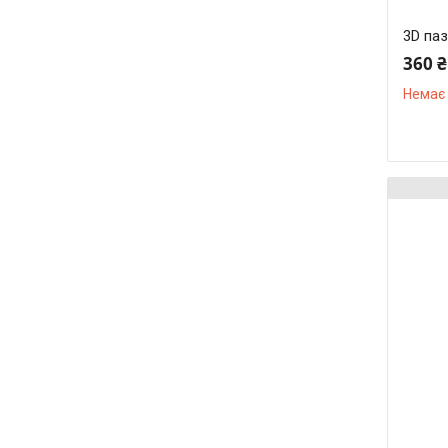
3D паз
360 ₴
Немає 