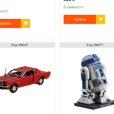
В наявності
ності
Купити
Купити
KM047
KM071