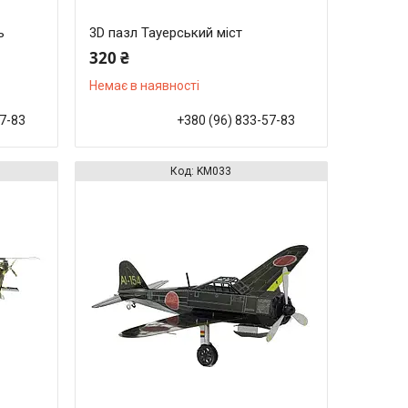
ь
3D пазл Тауерський міст
320 ₴
Немає в наявності
57-83
+380 (96) 833-57-83
KM033