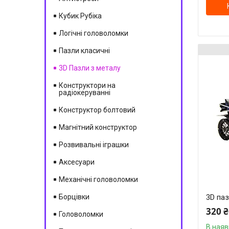
Кубик Рубіка
Логічні головоломки
Пазли класичні
3D Пазли з металу
Конструктори на
радіокеруванні
Конструктор болтовий
Магнітний конструктор
Розвивальні іграшки
Аксесуари
Механічні головоломки
Борцівки
3D па
320 ₴
Головоломки
В наяв