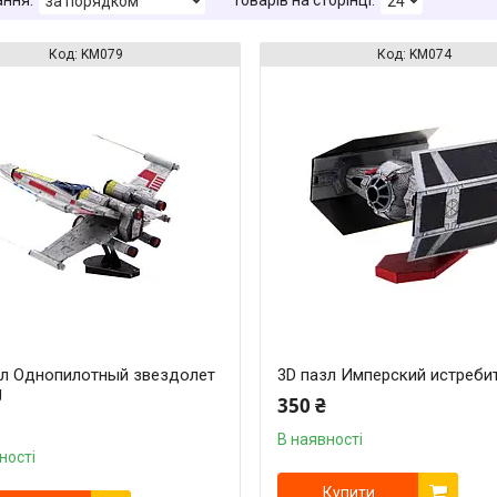
KM079
KM074
зл Однопилотный звездолет
3D пазл Имперский истреби
g
350 ₴
В наявності
ності
Купити