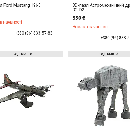
л Ford Mustang 1965
3D-пазл Астромеханічний д
R2-D2
350 ₴
в наявності
Немає в наявності
+380 (96) 833-57-83
+380 (96) 833-
KM118
KM073