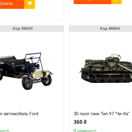
Купити
KM009
KM069
зл автомобиль Ford
3D пазл танк Тип 97 "Чи-Ха"
360 ₴
ності
В наявності