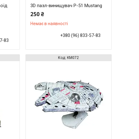
роїд
3D пазл-винищувач P-51 Mustang
250 ₴
Немає в наявності
+380 (96) 833-57-83
57-83
KM072