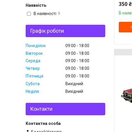
350 ₴
Наявність
В наяв
В наявності
9
Графік роботи
Понеділок
09:00
18:00
Вівторок
09:00
18:00
Середа
09:00
18:00
Четвер
09:00
18:00
Пʼятниця
09:00
18:00
Субота
Вихідний
Неділя
Вихідний
Контакти
Бедзай Наталія