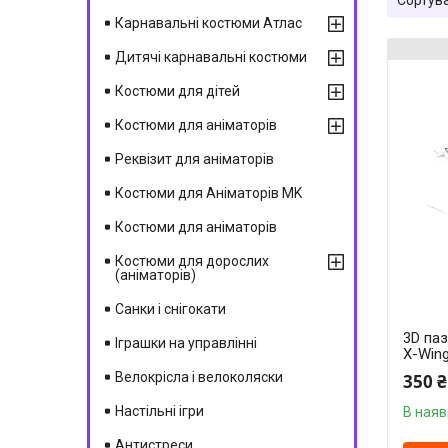
Карнавальні костюми Атлас
Дитячі карнавальні костюми
Костюми для дітей
Костюми для аніматорів
Реквізит для аніматорів
Костюми для Аніматорів MK
Костюми для аніматорів
Костюми для дорослих
(аніматорів)
Санки і снігокати
3D па
Іграшки на управлінні
X-Win
Велокрісла і велоколяски
350 ₴
Настільні ігри
В наяв
Антистреси