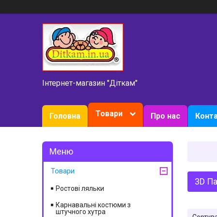
Інтернет-магазин "Діткам"
Товари
Головна
Про нас
Конт
Товари
3D Па
Ростові ляльки
Карнавальні костюми з
штучного хутра