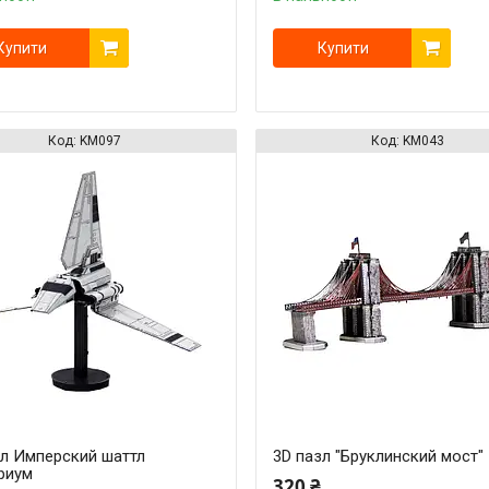
Купити
Купити
KM097
KM043
зл Имперский шаттл
3D пазл "Бруклинский мост"
риум
320 ₴