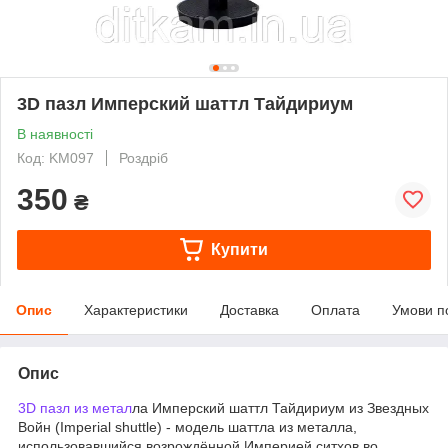
3D пазл Имперский шаттл Тайдириум
В наявності
Код: KM097
Роздріб
350
₴
Купити
Опис
Характеристики
Доставка
Оплата
Умови п
Опис
3D пазл из метал
ла Имперский шаттл Тайдириум
из Звездных
Войн (Imperial shuttle) - модель шаттла из металла,
использовавшийся возрождённой Империей ситхов во