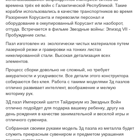
времена трёх её войн с Галактической Республикой. Такие
корабли использовались в качестве транспортников во время
Разорения Корусанта и перевозили персонал и
оборудование в оккупированный Корусант или наоборот,
оттуда. Встречается в фильме Звездные войны: Эпизод VII -
Пробуждение силы.
Пазл изготовлен из экологически чистых материалов путем
лазерной резки и гравировки на тонких листах
никелированной стали. Высокая детализация всех
элементов.
Процесс сборки довольно не сложный, но требует
аккуратности и усидчивости. Все детали этого конструктора
собираются без клея. Работа с такими моделями 3д пазлов
отлично развивает интеллект, воображение и мелкую
моторику рук.
3Д пазл Имперский шаттл Тайдириум
из Звездных Войн
отлично подойдет для подарка вашему ребенку, другу на
день рождения в качестве занимательной и веселой игры и
отличного сувенира.
Собранная своими руками модель
3д пазла из металла
будет
служить прекрасным сувениром и предметом украшения
вашего интерьера.