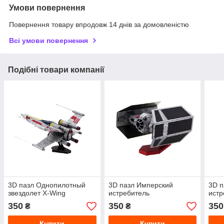
Умови повернення
Повернення товару впродовж 14 днів за домовленістю
Всі умови повернення
Подібні товари компанії
3D пазл Однопилотный
3D пазл Имперский
3D п
звездолет X-Wing
истребитель
истр
350
350
350
₴
₴
Купити
Купити