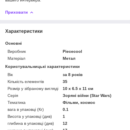
Приховати
Характеристики
Основні
Виробник
Piececool
Матеріал
Метал
Користувальницькі характеристики
Вік
за 8 років
Кількість елементів
35
Розмір у зібраному вигляді
10 х 6.5 х 11 см
Серія
Зоряні війни (Star Wars)
Тематика
Фільми, космос
вага в упаковці (Кг)
0.1
Висота у упаковці (див)
1
глибина в упаковці (див)
12