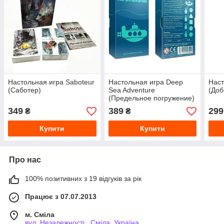
Настольная игра Saboteur
Настольная игра Deep
Наст
(Саботер)
Sea Adventure
(Доб
(Предельное погружение)
349
389
299
₴
₴
Купити
Купити
Про нас
100% позитивних з 19 відгуків за рік
Працює з 07.07.2013
м. Сміла
вул. Незалежності , Сміла, Україна