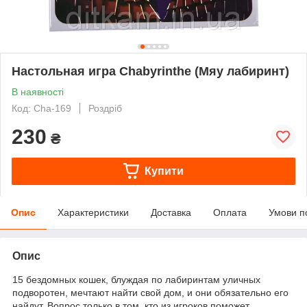
Настольная игра Chabyrinthe (Мяу лабиринт)
В наявності
Код: Cha-169
Роздріб
230
₴
Купити
Опис
Характеристики
Доставка
Оплата
Умови п
Опис
15 бездомных кошек, блуждая по лабиринтам уличных
подворотен, мечтают найти свой дом, и они обязательно его
найдут. Вопрос только в том, кто из игроков поможет