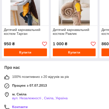
Дитячий карнавальний
Дитячий карнавальний
Дитя
костюм Тарган
костюм Равлик
кос
950
1 000
860
₴
₴
Купити
Купити
Про нас
100% позитивних з 20 відгуків за рік
Працює з 07.07.2013
м. Сміла
вул. Незалежності , Сміла, Україна
Контакти