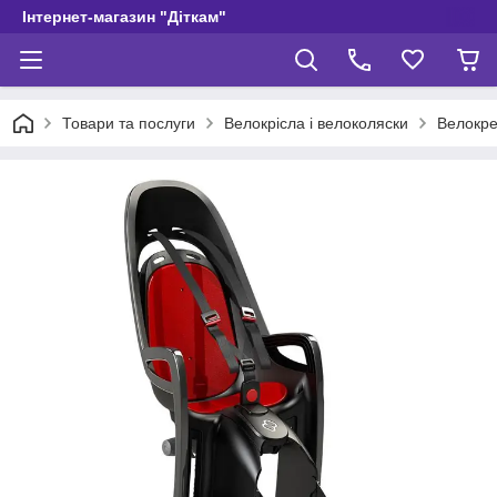
Інтернет-магазин "Діткам"
Товари та послуги
Велокрісла і велоколяски
Велокре