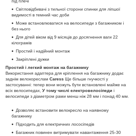
під плечі
Світловідбивачі з тильної сторони спинки для ліпшої
видимості в темний час доби
Може встановлюватися на велосипеди з багажником і
без нього
Для дітей віком від 9 місяців до досягнення ваги 22
кілограмів
Простий і надійний монтаж
Закріплені дужки
Простий і легкий монтаж на багажнику
Використання адаптера для кріплення на багажнику додає
заднім велокореслам
Caress
Ще більше гнучкості у
застосуванні: тепер вони можуть бути встановлені майже на
всіх велосипедах,
У тому числі електровелосіпеди
і
велосипеди з діаметром рами менш ніж 28 мм і понад 40 мм.
Дозволяє встановити велокресло на наявному
багажнику
Підходить для електричних лососіпедів
Багажник повинен витримувати навантаження 25-30