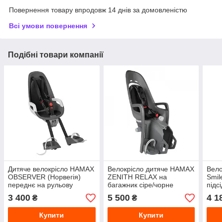
Повернення товару впродовж 14 днів за домовленістю
Всі умови повернення
Подібні товари компанії
Дитяче велокрісло HAMAX
Велокрісло дитяче HAMAX
Вело
OBSERVER (Норвегія)
ZENITH RELAX на
Smil
переднє на рульову
багажник сіре/чорне
підс
колонку сіре/біле/чорне
чор
3 400
5 500
4 1
₴
₴
Купити
Купити