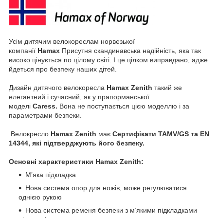
Усім дитячим велокореслам норвезької
компанії
Hamax
Присутня скандинавська надійність, яка так
високо цінується по цілому світі. І це цілком виправдано, адже
йдеться про безпеку наших дітей.
Дизайн дитячого велокоресла
Hamax Zenith
такий же
елегантний і сучасний, як у прапорманської
моделі
Caress.
Вона не поступається цією моделлю і за
параметрами безпеки.
Велокресло
Hamax Zenith
має
Сертифікати TAMV/GS та EN
14344, які підтверджують його безпеку.
Основні характеристики
Hamax Zenith
:
М’яка підкладка
Нова система опор для ножів, може регулюватися
однією рукою
Нова система ременя безпеки з м’якими підкладками