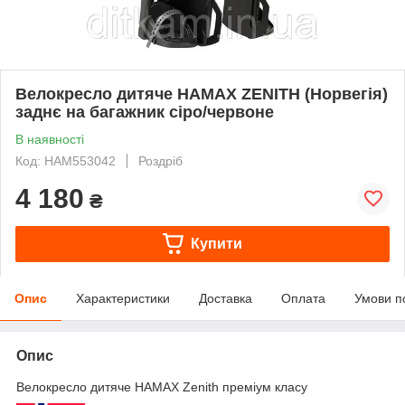
Велокресло дитяче HAMAX ZENITH (Норвегія)
заднє на багажник сіро/червоне
В наявності
Код: HAM553042
Роздріб
4 180
₴
Купити
Опис
Характеристики
Доставка
Оплата
Умови п
Опис
Велокресло дитяче HAMAX Zenith преміум класу