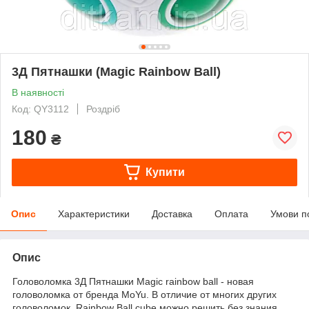
3Д Пятнашки (Magic Rainbow Ball)
В наявності
Код: QY3112
Роздріб
180
₴
Купити
Опис
Характеристики
Доставка
Оплата
Умови п
Опис
Головоломка 3Д Пятнашки
Magic rainbow ball
- новая
головоломка от бренда MoYu. В отличие от многих других
головоломок, Rainbow Ball cube можно решить без знания