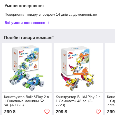
Умови повернення
Повернення товару впродовж 14 днів за домовленістю
Всі умови повернення
Подібні товари компанії
Конструктор Build&Play 2 в
Конструктор Build&Play 2 в
Конс
1 Гоночные машины 52
1 Самолеты 48 эл. (J-
1 Ст
эл. (J-7726)
7723)
7725
299
299
299
₴
₴