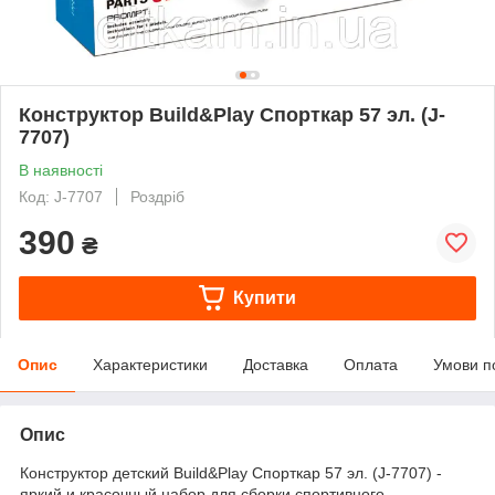
Конструктор Build&Play Спорткар 57 эл. (J-
7707)
В наявності
Код: J-7707
Роздріб
390
₴
Купити
Опис
Характеристики
Доставка
Оплата
Умови п
Опис
Конструктор детский Build&Play Спорткар 57 эл. (J-7707) -
яркий и красочный набор для сборки спортивного