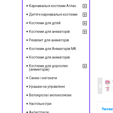
Карнавальні костюми Атлас
Дитячі карнавальні костюми
Костюми для дітей
Костюми для аніматорів
Реквізит для аніматорів
Костюми для Аніматорів MK
Костюми для аніматорів
Костюми для дорослих
(аніматорів)
Санки і снігокати
Іграшки на управлінні
Велокрісла і велоколяски
Настільні ігри
Антистреси