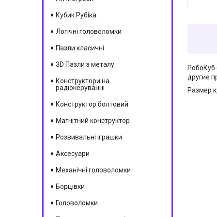
Кубик Рубіка
Логічні головоломки
Пазли класичні
3D Пазли з металу
РобоКуб
другие п
Конструктори на
радіокеруванні
Размер к
Конструктор болтовий
Магнітний конструктор
Розвивальні іграшки
Аксесуари
Механічні головоломки
Борцівки
Головоломки