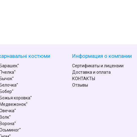
карнавальні костюми
Информация о компании
Барашек"
Сертификаты и лицензии
Пчелка"
Доставка и оплата
Бычок"
КОНТАКТЫ
Белочка"
Отзывы
Бобер"
Божья коровка"
"Медвежонок"
Овечка"
Волк"
Ворона"
Осьминог"
Гном"