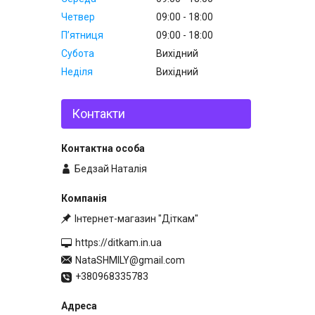
Четвер
09:00
18:00
Пʼятниця
09:00
18:00
Субота
Вихідний
Неділя
Вихідний
Контакти
Бедзай Наталія
Інтернет-магазин "Діткам"
https://ditkam.in.ua
NataSHMILY@gmail.com
+380968335783