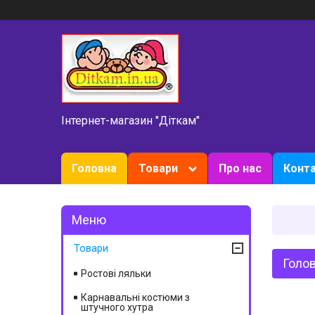
Інтернет-магазин "Діткам"
Головна
Товари
Про нас
Конт
Товари
Голо
Ростові ляльки
Карнавальні костюми з
штучного хутра