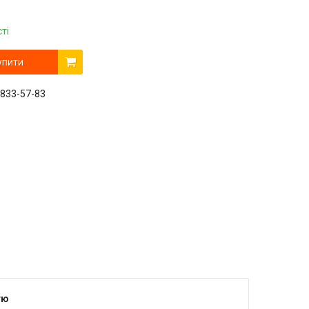
ті
упити
 833-57-83
тю