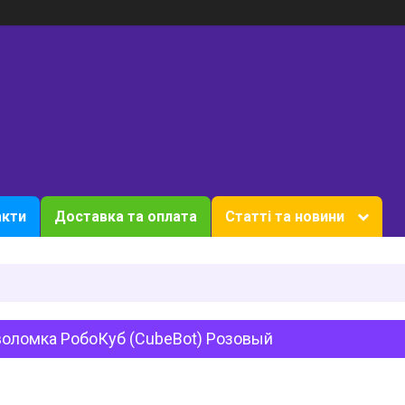
акти
Доставка та оплата
Статті та новини
воломка РобоКуб (CubeBot) Розовый