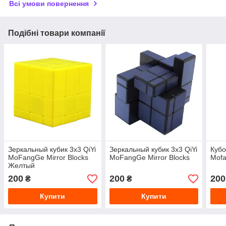
Всі умови повернення
Подібні товари компанії
Зеркальный кубик 3х3 QiYi
Зеркальный кубик 3х3 QiYi
Кубо
MoFangGe Mirror Blocks
MoFangGe Mirror Blocks
Mof
Желтый
200
200
200
₴
₴
Купити
Купити