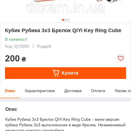
Кубик Рубика 3х3 Брелок QiYi Key Ring Cube
В наявності
Код: QY3062
Роздріб
200
₴
Купити
Опис
Характеристики
Доставка
Оплата
Умови п
Опис
Кубик Рубика 3х3 Брелок QiYi Key Ring Cube
- мини версия
кубика Рубика 3х3 выполненная в виде брелка. Незаменимый
аксессуар каждого спидкубера.