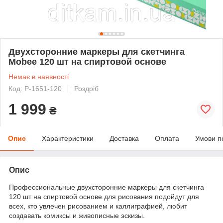
Двухсторонние маркеры для скетчинга
Mobee 120 шт на спиртовой основе
Немає в наявності
Код: P-1651-120
Роздріб
1 999
₴
Опис
Характеристики
Доставка
Оплата
Умови п
Опис
Профессиональные двухсторонние маркеры для скетчинга
120 шт на спиртовой основе для рисования подойдут для
всех, кто увлечен рисованием и каллиграфией, любит
создавать комиксы и живописные эскизы.