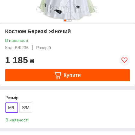
Костюм Березкі жіночий
В наявності
Код: ВЖ236
Роздріб
1 185
₴
Купити
Розмір
M/L
S/M
В наявності