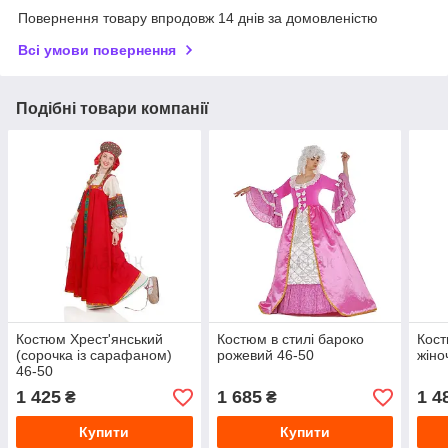
Повернення товару впродовж 14 днів за домовленістю
Всі умови повернення
Подібні товари компанії
Костюм Хрест'янський
Костюм в стилі бароко
Кост
(сорочка із сарафаном)
рожевий 46-50
жіно
46-50
1 425
1 685
1 4
₴
₴
Купити
Купити