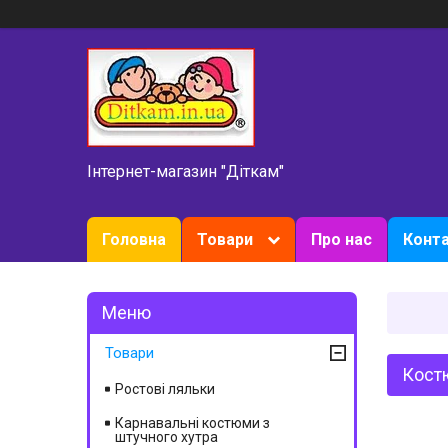
Інтернет-магазин "Діткам"
Головна
Товари
Про нас
Конт
Товари
Кост
Ростові ляльки
Карнавальні костюми з
штучного хутра