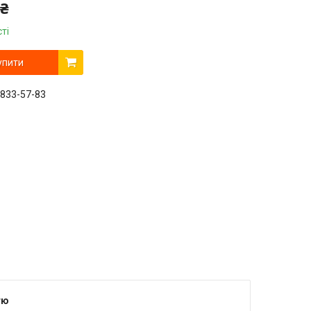
 ₴
ті
упити
 833-57-83
тю