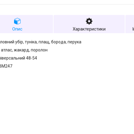
Опис
Характеристики
ловний убір, туніка, плащ, борода, перука
 атлас, жакард, поролон
ніверсальний 48-54
 ВМ247