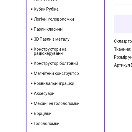
Кубик Рубіка
Логічні головоломки
Пазли класичні
3D Пазли з металу
Склад: го
Тканина:
Конструктори на
радіокеруванні
Розмір у
Конструктор болтовий
Артикул
Магнітний конструктор
Розвивальні іграшки
Аксесуари
Механічні головоломки
Борцівки
Головоломки