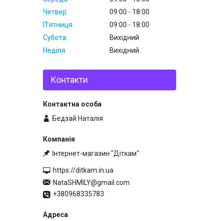
Четвер
09:00
18:00
Пʼятниця
09:00
18:00
Субота
Вихідний
Неділя
Вихідний
Контакти
Бедзай Наталія
Інтернет-магазин "Діткам"
https://ditkam.in.ua
NataSHMILY@gmail.com
+380968335783