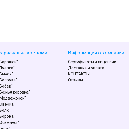
карнавальні костюми
Информация о компании
Барашек"
Сертификаты и лицензии
Пчелка"
Доставка и оплата
Бычок"
КОНТАКТЫ
Белочка"
Отзывы
Бобер"
Божья коровка"
"Медвежонок"
Овечка"
Волк"
Ворона"
Осьминог"
Гном"