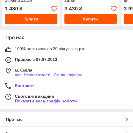
жіночий 44-48
44-48
48
1 480
3 430
3 9
₴
₴
Купити
Купити
Про нас
100% позитивних з 20 відгуків за рік
Працює з 07.07.2013
м. Сміла
вул. Незалежності , Сміла, Україна
Контакти
Сьогодні вихідний
Показати весь графік роботи
Про нас