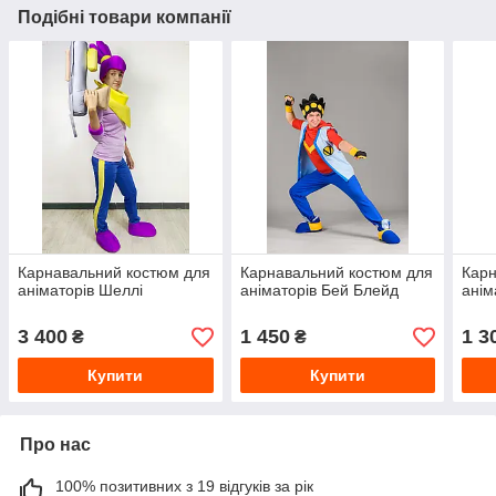
Подібні товари компанії
Карнавальний костюм для
Карнавальний костюм для
Карн
аніматорів Шеллі
аніматорів Бей Блейд
анім
3 400
1 450
1 3
₴
₴
Купити
Купити
Про нас
100% позитивних з 19 відгуків за рік