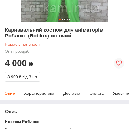
Карнавальний костюм для аніматорів
Роблокс (Roblox) жіночий
Немає в наявності
Опт і роздріб
4 000
₴
3 900 ₴
від 3 шт.
Опис
Характеристики
Доставка
Оплата
Умови п
Опис
Костюм Роблокс