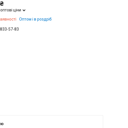
 ₴
оптові ціни
наявності
Оптом і в роздріб
 833-57-83
тю