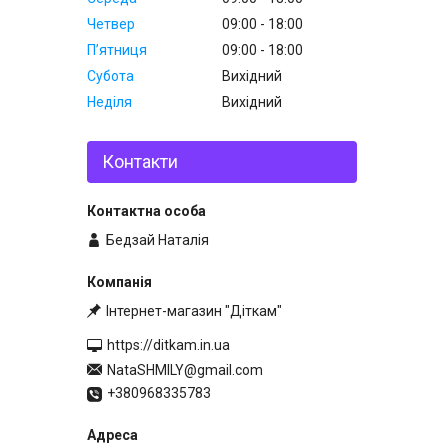
Четвер
09:00
18:00
Пʼятниця
09:00
18:00
Субота
Вихідний
Неділя
Вихідний
Контакти
Бедзай Наталія
Інтернет-магазин "Діткам"
https://ditkam.in.ua
NataSHMILY@gmail.com
+380968335783