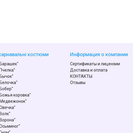
карнавальні костюми
Информация о компании
Барашек"
Сертификаты и лицензии
Пчелка"
Доставка и оплата
Бычок"
КОНТАКТЫ
Белочка"
Отзывы
Бобер"
Божья коровка"
"Медвежонок"
Овечка"
Волк"
Ворона"
Осьминог"
Гном"