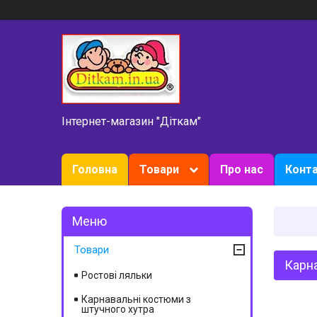
Інтернет-магазин "Діткам"
Головна
Товари
Про нас
Конт
Товари
Карна
Ростові ляльки
Карнавальні костюми з
штучного хутра