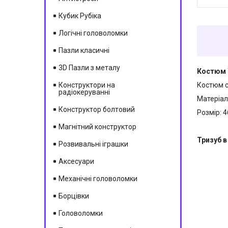
Кубик Рубіка
Логічні головоломки
Пазли класичні
3D Пазли з металу
Костюм 
Костюм с
Конструктори на
радіокеруванні
Матеріали
Конструктор болтовий
Розмір: 4
Магнітний конструктор
Тризуб в
Розвивальні іграшки
Аксесуари
Механічні головоломки
Борцівки
Головоломки