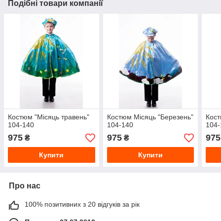
Подібні товари компанії
Костюм "Місяць травень"
Костюм Місяць "Березень"
Кост
104-140
104-140
104-
975
975
975
₴
₴
Купити
Купити
Про нас
100% позитивних з 20 відгуків за рік