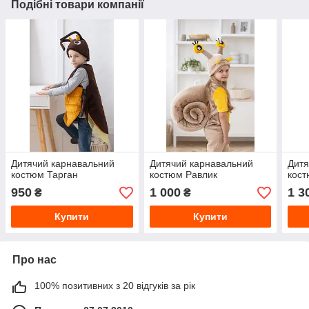
Подібні товари компанії
Дитячий карнавальний
Дитячий карнавальний
Дитя
костюм Тарган
костюм Равлик
кост
950
1 000
1 3
₴
₴
Купити
Купити
Про нас
100% позитивних з 20 відгуків за рік