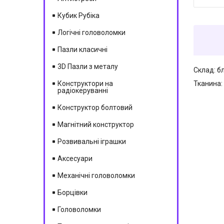
Кубик Рубіка
Логічні головоломки
Пазли класичні
3D Пазли з металу
Склад: б
Тканина:
Конструктори на
радіокеруванні
Конструктор болтовий
Магнітний конструктор
Розвивальні іграшки
Аксесуари
Механічні головоломки
Борцівки
Головоломки