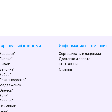
карнавальні костюми
Информация о компании
Барашек"
Сертификаты и лицензии
Пчелка"
Доставка и оплата
Бычок"
КОНТАКТЫ
Белочка"
Отзывы
Бобер"
Божья коровка"
"Медвежонок"
Овечка"
Волк"
Ворона"
Осьминог"
Гном"