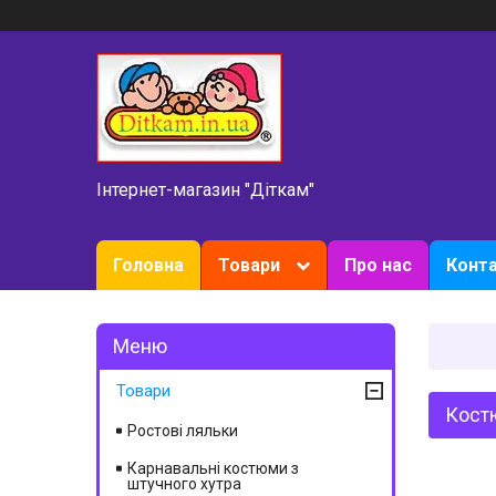
Інтернет-магазин "Діткам"
Головна
Товари
Про нас
Конт
Товари
Кост
Ростові ляльки
Карнавальні костюми з
штучного хутра