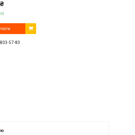
 ₴
ті
упити
 833-57-83
тю