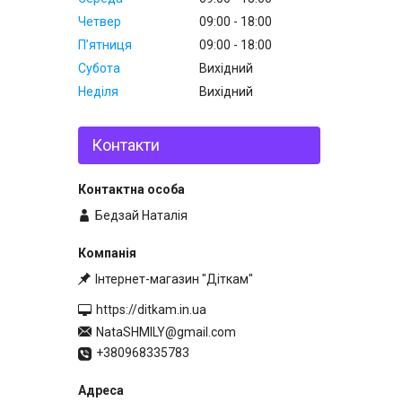
Четвер
09:00
18:00
Пʼятниця
09:00
18:00
Субота
Вихідний
Неділя
Вихідний
Контакти
Бедзай Наталія
Інтернет-магазин "Діткам"
https://ditkam.in.ua
NataSHMILY@gmail.com
+380968335783