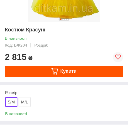
Костюм Красуні
В наявності
Код: ВЖ284
Роздріб
2 815
₴
Купити
Розмір
S/M
M/L
В наявності