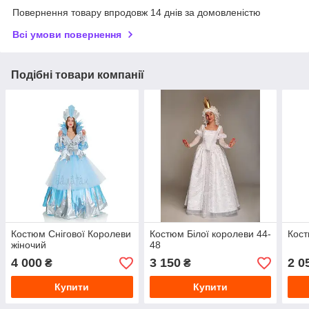
Повернення товару впродовж 14 днів за домовленістю
Всі умови повернення
Подібні товари компанії
Костюм Снігової Королеви
Костюм Білої королеви 44-
Кост
жіночий
48
4 000
3 150
2 0
₴
₴
Купити
Купити