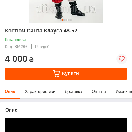
Костюм Санта Клауса 48-52
В наявності
Код: ВМ266
Роздріб
4 000
₴
Купити
Опис
Характеристики
Доставка
Оплата
Умови п
Опис