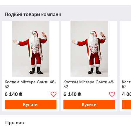
Подібні товари компанії
Костюм Містера Санти 48-
Костюм Містера Санти 48-
Кост
52
52
52
6 140
6 140
4 0
₴
₴
Купити
Купити
Про нас