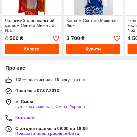
Чоловічий карнавальний
Костюм Святого Миколая
Чоло
костюм Святий Миколай
Люкс
кост
№1
No2 
4 500
3 700
4 5
₴
₴
Купити
Купити
Про нас
100% позитивних з 19 відгуків за рік
Працює з 07.07.2013
м. Сміла
вул. Незалежності , Сміла, Україна
Контакти
Сьогодні працює з 09:00 до 18:00
Показати весь графік роботи