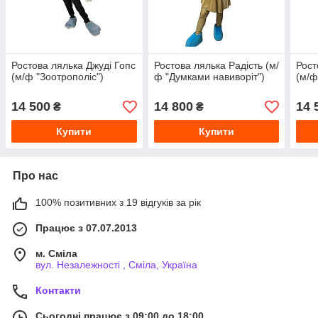
Ростова лялька Джуді Гопс
Ростова лялька Радість (м/
Рост
(м/ф "Зоотрополіс")
ф "Думками навиворіт")
(м/ф
14 500
14 800
14 
₴
₴
Купити
Купити
Про нас
100% позитивних з 19 відгуків за рік
Працює з 07.07.2013
м. Сміла
вул. Незалежності , Сміла, Україна
Контакти
Сьогодні працює з 09:00 до 18:00