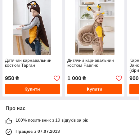
Дитячий карнавальний
Дитячий карнавальний
Карн
костюм Тарган
костюм Равлик
Зайк
(сір
950
1 000
900
₴
₴
Купити
Купити
Про нас
100% позитивних з 19 відгуків за рік
Працює з 07.07.2013