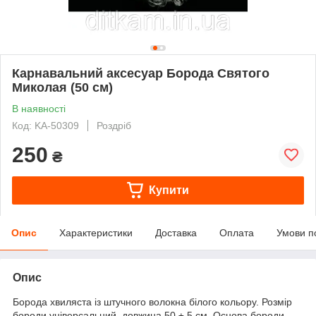
Карнавальний аксесуар Борода Святого
Миколая (50 см)
В наявності
Код: KA-50309
Роздріб
250
₴
Купити
Опис
Характеристики
Доставка
Оплата
Умови п
Опис
Борода хвиляста із штучного волокна білого кольору. Розмір
бороди універсальний, довжина 50 ± 5 см. Основа бороди