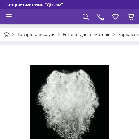
Інтернет-магазин "Діткам"
Товари та послуги
Реквізит для аніматорів
Карнаваль