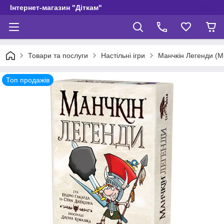
Інтернет-магазин "Діткам"
Товари та послуги
Настільні ігри
Манчкін Легенди (Mu
Топ продажів