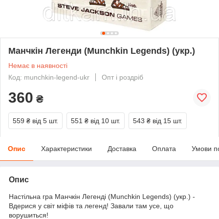
Манчкін Легенди (Munchkin Legends) (укр.)
Немає в наявності
Код: munchkin-legend-ukr
Опт і роздріб
360
₴
559 ₴
від 5 шт.
551 ₴
від 10 шт.
543 ₴
від 15 шт.
Опис
Характеристики
Доставка
Оплата
Умови п
Опис
Настільна гра Манчкін Легенді
(Munchkin Legends) (укр.) -
Вдерися у світ міфів та легенд! Завали там усе, що
ворушиться!