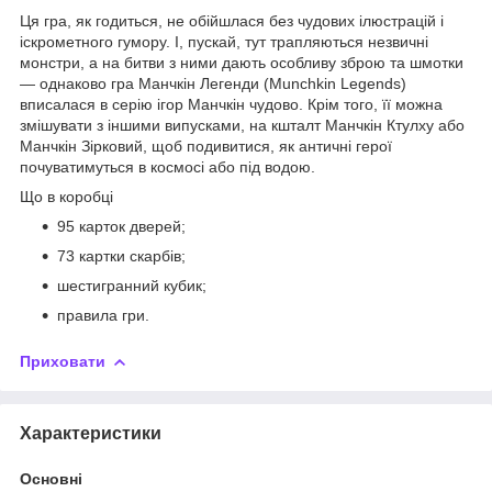
Ця гра, як годиться, не обійшлася без чудових ілюстрацій і
іскрометного гумору. І, пускай, тут трапляються незвичні
монстри, а на битви з ними дають особливу зброю та шмотки
— однаково гра
Манчкін Легенди
(Munchkin Legends)
вписалася в серію ігор Манчкін чудово. Крім того, її можна
змішувати з іншими випусками, на кшталт Манчкін Ктулху або
Манчкін Зірковий, щоб подивитися, як античні герої
почуватимуться в космосі або під водою.
Що в коробці
95 карток дверей;
73 картки скарбів;
шестигранний кубик;
правила гри.
Приховати
Характеристики
Основні