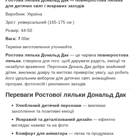
для дитячих свят і яскравих заходів
Виробник: Україна
Зріст: універсальний (165-175 см )
Розмір: 44-50
Вага: 7
.00кг
Терміни виготовлення уточнюйте.
Ростова лялька Дональд Дак
— це чарівна
повноростова
лялька
, створена для того, щоб дарувати радість, емоції та
незабутні враження. Персонаж Дональ Дак добре знайомий
дітям, викликає довіру та миттєво привертає увагу, що робить
його ідеальним вибором для дитячих свят, анімаційних
програм, фотосесій і рекламних заходів.
Переваги Ростової ляльки Дональд Дак
Улюблений дитячий персонаж
— викликає
захоплення та позитивні емоції
Яскравий та деталізований дизайн
— ефектно
виглядає наживо та на фото
Комфорт для аніматора
— легка та продумана