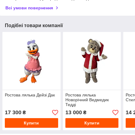
Всі умови повернення
Подібні товари компанії
Ростова лялька Дейзі Дак
Ростова лялька
Рост
Новорічний Ведмедик
Стил
Тедді
17 300
13 000
14 
₴
₴
Купити
Купити