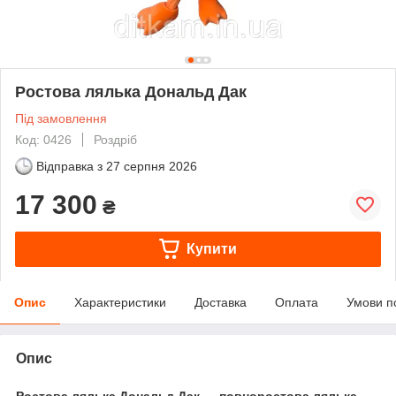
Ростова лялька Дональд Дак
Під замовлення
Код: 0426
Роздріб
Відправка з
27 серпня 2026
17 300
₴
Купити
Опис
Характеристики
Доставка
Оплата
Умови п
Опис
Ростова лялька Дональд Дак — повноростова лялька