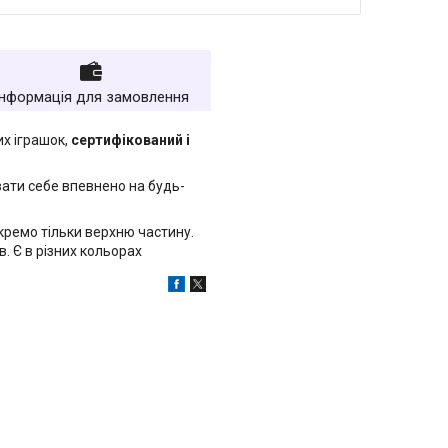
Інформація для замовлення
х іграшок,
сертифікований і
вати себе впевнено на будь-
кремо тільки верхню частину.
в. Є в різних кольорах