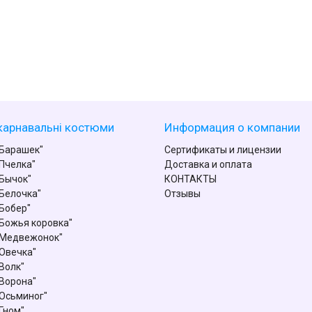
карнавальні костюми
Информация о компании
Барашек"
Сертификаты и лицензии
Пчелка"
Доставка и оплата
Бычок"
КОНТАКТЫ
Белочка"
Отзывы
Бобер"
Божья коровка"
"Медвежонок"
Овечка"
Волк"
Ворона"
Осьминог"
Гном"