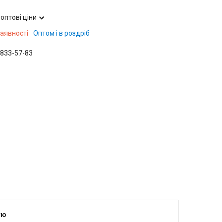
оптові ціни
наявності
Оптом і в роздріб
 833-57-83
тю