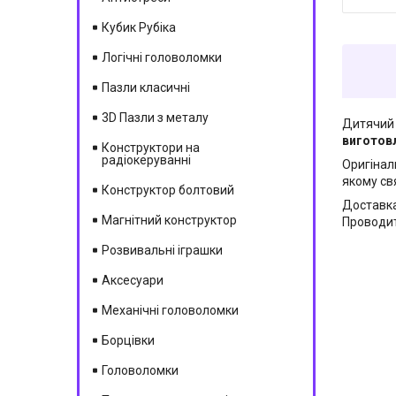
Кубик Рубіка
Логічні головоломки
Пазли класичні
3D Пазли з металу
Дитячий 
виготовл
Конструктори на
радіокеруванні
Оригінал
якому свя
Конструктор болтовий
Доставка
Магнітний конструктор
Проводить
Розвивальні іграшки
Аксесуари
Механічні головоломки
Борцівки
Головоломки