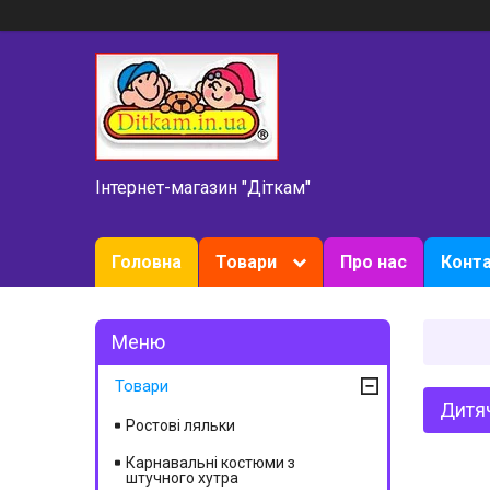
Інтернет-магазин "Діткам"
Головна
Товари
Про нас
Конт
Товари
Дитя
Ростові ляльки
Карнавальні костюми з
штучного хутра