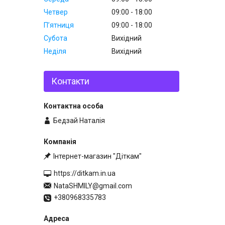
Четвер
09:00
18:00
Пʼятниця
09:00
18:00
Субота
Вихідний
Неділя
Вихідний
Контакти
Бедзай Наталія
Інтернет-магазин "Діткам"
https://ditkam.in.ua
NataSHMILY@gmail.com
+380968335783