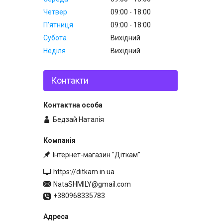
Четвер
09:00
18:00
Пʼятниця
09:00
18:00
Субота
Вихідний
Неділя
Вихідний
Контакти
Бедзай Наталія
Інтернет-магазин "Діткам"
https://ditkam.in.ua
NataSHMILY@gmail.com
+380968335783