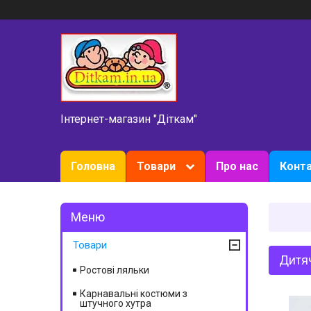
Інтернет-магазин "Діткам"
Головна
Товари
Про нас
Конт
Товари
Дитя
Ростові ляльки
Карнавальні костюми з
штучного хутра