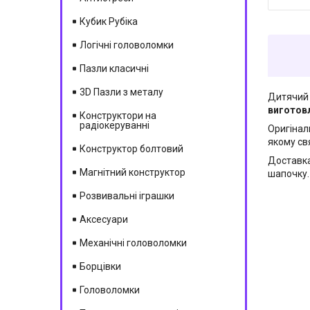
Кубик Рубіка
Логічні головоломки
Пазли класичні
3D Пазли з металу
Дитячий 
виготовл
Конструктори на
радіокеруванні
Оригінал
якому свя
Конструктор болтовий
Доставка
Магнітний конструктор
шапочку. 
Розвивальні іграшки
Аксесуари
Механічні головоломки
Борцівки
Головоломки