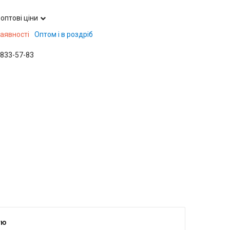
оптові ціни
наявності
Оптом і в роздріб
 833-57-83
тю