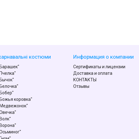
карнавальні костюми
Информация о компании
Барашек"
Сертификаты и лицензии
Пчелка"
Доставка и оплата
Бычок"
КОНТАКТЫ
Белочка"
Отзывы
Бобер"
Божья коровка"
"Медвежонок"
Овечка"
Волк"
Ворона"
Осьминог"
Гном"