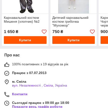
Карнавальний костюм
Дитячий карнавальний
Карн
Мишеня (хлопчик) №2
костюм грибочка
Чорт
"Мухомор"
чер
1 650
750
900
₴
₴
Купити
Купити
Про нас
100% позитивних з 19 відгуків за рік
Працює з 07.07.2013
м. Сміла
вул. Незалежності , Сміла, Україна
Контакти
Сьогодні працює з 09:00 до 18:00
Показати весь графік роботи