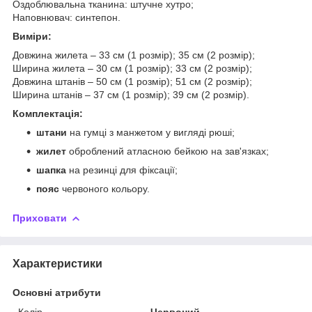
Оздоблювальна тканина: штучне хутро;
Наповнювач: синтепон.
Виміри:
Довжина жилета – 33 см (1 розмір); 35 см (2 розмір);
Ширина жилета – 30 см (1 розмір); 33 см (2 розмір);
Довжина штанів – 50 см (1 розмір); 51 см (2 розмір);
Ширина штанів – 37 см (1 розмір); 39 см (2 розмір).
Комплектація:
штани
на гумці з манжетом у вигляді рюші;
жилет
оброблений атласною бейкою на зав'язках;
шапка
на резинці для фіксації;
пояс
червоного кольору.
Приховати
Характеристики
Основні атрибути
Колір
Червоний