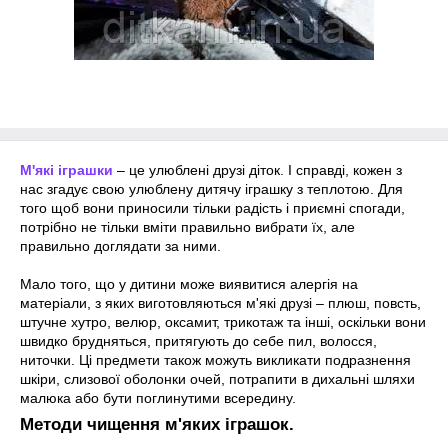
М'які іграшки
– це улюблені друзі діток. І справді, кожен з
нас згадує свою улюблену дитячу іграшку з теплотою. Для
того щоб вони приносили тільки радість і приємні спогади,
потрібно не тільки вміти правильно вибрати їх, але
правильно доглядати за ними.
Мало того, що у дитини може виявитися алергія на
матеріали, з яких виготовляються м'які друзі – плюш, повсть,
штучне хутро, велюр, оксамит, трикотаж та інші, оскільки вони
швидко брудняться, притягують до себе пил, волосся,
ниточки. Ці предмети також можуть викликати подразнення
шкіри, слизової оболонки очей, потрапити в дихальні шляхи
малюка або бути поглинутими всередину.
Методи чищення м'яких іграшок.