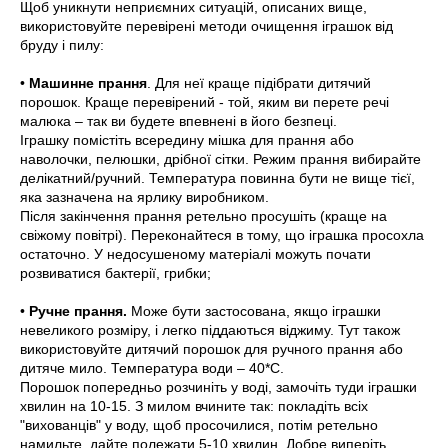
Щоб уникнути неприємних ситуацій, описаних вище,
використовуйте перевірені методи очищення іграшок від
бруду і пилу:
•
Машинне прання
. Для неї краще підібрати дитячий
порошок. Краще перевірений - той, яким ви перете речі
малюка – так ви будете впевнені в його безпеці.
Іграшку
помістіть всередину мішка для прання або
наволочки, пелюшки, дрібної сітки. Режим прання вибирайте
делікатний/ручний. Температура повинна бути не вище тієї,
яка зазначена на ярлику виробником.
Після закінчення прання ретельно просушіть (краще на
свіжому повітрі). Переконайтеся в тому, що іграшка просохла
остаточно. У недосушеному матеріалі можуть почати
розвиватися бактерії, грибки;
•
Ручне прання.
Може бути застосована, якщо іграшки
невеликого розміру, і легко піддаються віджиму. Тут також
використовуйте дитячий порошок для ручного прання або
дитяче мило. Температура води – 40*С.
Порошок попередньо розчиніть у воді, замочіть туди іграшки
хвилин на 10-15. З милом вчините так: покладіть всіх
"вихованців" у воду, щоб просочилися, потім ретельно
намильте, дайте полежати 5-10 хвилин. Добре виперіть.