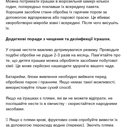
Можна потримати іграшки в морозильній камері кількох
годин, попередньо поклавши їх всередину пакета.
Хорошим засобом стане обробка їх гарячим пором за
допомогою відпарювача або парової праски. Це вбиває
хвороботворні мікроби зовні і всередині. Після чого висушіть
їх.
Додаткові поради з чищення та дезінфекції іграшок.
У справі чистоти важливо дотримуватися режиму. Проводьте
подібні обробки не рідше 2-3 разів на місяць. Пам'ятайте про
те, що дитячі іграшки можна обробляти засобами побутової
хімії. Це може серйозно нашкодити здоров'ю вашого чада.
Батарейки, блоки живлення необхідно виймати перед
обробкою парою і пранням. Якщо немає такої можливості,
використовуйте тільки сухий спосіб.
Якщо на іграшках є плями, які ви не можете відіпрати, не
поспішайте нести їх в хімчистку - скористайтеся народними
засобами.
 Якщо є плями крові, фруктових соків спробуйте вивести їх
за допомогою пероксиду водню (перекис). Змочіть пляма