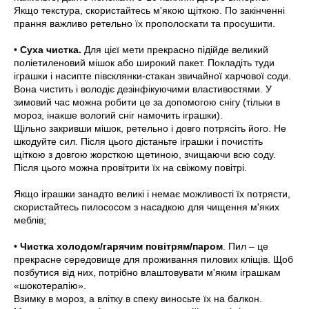
Якщо текстура, скористайтесь м'якою щіткою. По закінченні
прання важливо ретельно їх прополоскати та просушити.
•
Суха чистка.
Для цієї мети прекрасно підійде великий
поліетиленовий мішок або широкий пакет. Покладіть туди
іграшки і насипте півсклянки-стакан звичайної харчової соди.
Вона чистить і володіє дезінфікуючими властивостями. У
зимовий час можна робити це за допомогою снігу (тільки в
мороз, інакше вологий сніг намочить іграшки).
Щільно закривши мішок, ретельно і довго потрясіть його. Не
шкодуйте сил. Після цього дістаньте іграшки і почистіть
щіткою з довгою жорсткою щетиною, зчищаючи всю соду.
Після цього можна провітрити їх на свіжому повітрі.
Якщо іграшки занадто великі і немає можливості їх потрясти,
скористайтесь пилососом з насадкою для чищення м'яких
меблів;
•
Чистка холодом/гарячим повітрям/паром
. Пил – це
прекрасне середовище для проживання пилових кліщів. Щоб
позбутися від них, потрібно влаштовувати м'яким іграшкам
«шокотерапію».
Взимку в мороз, а влітку в спеку виносьте їх на балкон.